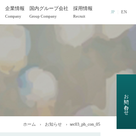
部
企業情報
国内グループ会社
採用情報
JP
EN
Company
Group Company
Recruit
お問い合わせ
ホーム
お知らせ
sec03_ph_con_05