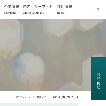
部
企業情報
国内グループ会社
採用情報
JP
EN
Company
Group Company
Recruit
お問い合わせ
ホーム
お知らせ
sec04_ph_main_04