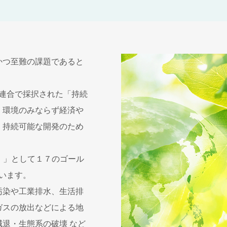
かつ至難の課題であると
際連合で採択された「持続
は、環境のみならず経済や
、持続可能な開発のため
）」として１７のゴール
ています。
汚染や工業排水、生活排
ガスの放出などによる地
退・生態系の破壊 など