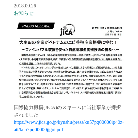
2018.09.26
お知らせ
国際協力機構(JICA)のスキームに当社事業が採択
されました
https://www.jica.go.jp/kyushu/press/ku57pq00000ip40z-
att/ku57pq00000jjgui.pdf