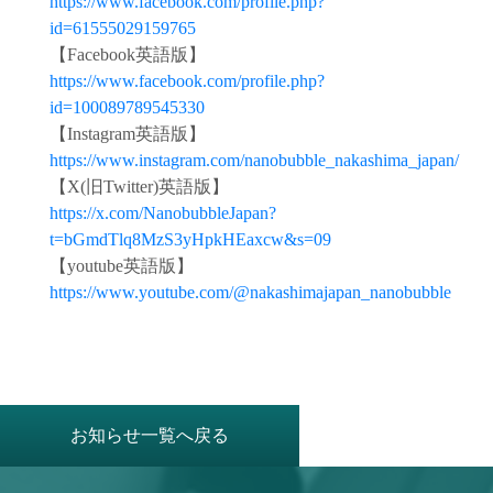
https://www.facebook.com/profile.php?
id=61555029159765
【Facebook英語版】
https://www.facebook.com/profile.php?
id=100089789545330
【Instagram英語版】
https://www.instagram.com/nanobubble_nakashima_japan/
【X(旧Twitter)英語版】
https://x.com/NanobubbleJapan?
t=bGmdTlq8MzS3yHpkHEaxcw&s=09
【youtube英語版】
https://www.youtube.com/@nakashimajapan_nanobubble
お知らせ一覧へ戻る