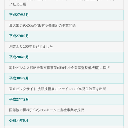
ノ社と出展
平成27年3月
最大出力952kwのNB有明発電所の事業開始
平成27年9月
創業より100年を迎えました
平成28年5月
海外ビジネス戦略推進支援事業((独)中小企業基盤整備機構)に採択
平成30年9月
東京ビックサイト 洗浄技術展にファインバブル発生装置を出展
平成27年2月
国際協力機構(JICA)のスキームに当社事業が採択
令和元年6月